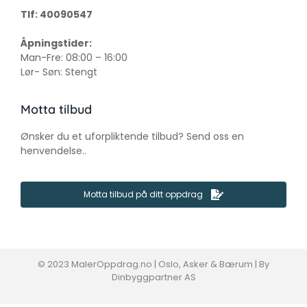
Tlf: 40090547
Åpningstider:
Man-Fre: 08:00 – 16:00
Lør- Søn: Stengt
Motta tilbud
Ønsker du et uforpliktende tilbud? Send oss en
henvendelse..
Motta tilbud på ditt oppdrag
© 2023 MalerOppdrag.no | Oslo, Asker & Bærum | By
Dinbyggpartner AS