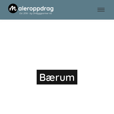
Maling av hus
Lysaker
Bærum
Vi leverer til avtalt tid, med grundig
håndverk og ryddig resultat. Få
reklamasjoner og rask oppfølging gjør at
kundene våre kommer tilbake – år etter år.