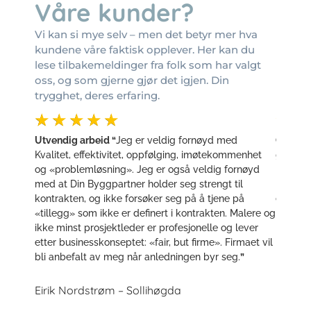
Våre kunder?
Vi kan si mye selv – men det betyr mer hva
kundene våre faktisk opplever. Her kan du
lese tilbakemeldinger fra folk som har valgt
oss, og som gjerne gjør det igjen. Din
trygghet, deres erfaring.
☆
☆
☆
☆
☆
☆
☆
 til å
Utvendig arbeid “
Jeg er veldig fornøyd med
Oppuss
armt
Kvalitet, effektivitet, oppfølging, imøtekommenhet
gjorde 
ben godt
og «problemløsning». Jeg er også veldig fornøyd
både in
unisere
med at Din Byggpartner holder seg strengt til
rammer!
e
kontrakten, og ikke forsøker seg på å tjene på
etter b
«tillegg» som ikke er definert i kontrakten. Malere og
ikke minst prosjektleder er profesjonelle og lever
Fredric
etter businesskonseptet: «fair, but firme». Firmaet vil
bli anbefalt av meg når anledningen byr seg.
”
Eirik Nordstrøm – Sollihøgda