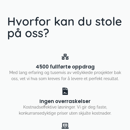
Hvorfor kan du stole
på oss?
4500 fullførte oppdrag
Med lang erfaring og tusenvis av vellykkede prosjekter bak
oss, vet vi hva som kreves for å levere et perfekt resultat.
Ingen overraskelser
Kostnadseffektive løsninger. Vi gir deg faste,
konkurransedyktige priser uten skjulte kostnader.