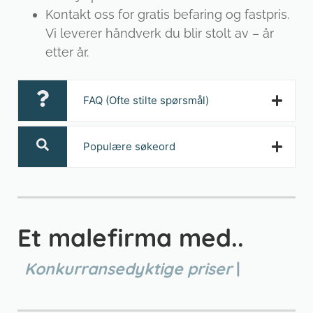
Kontakt oss for gratis befaring og fastpris.
Vi leverer håndverk du blir stolt av – år
etter år.
FAQ (Ofte stilte spørsmål)
Populære søkeord
Et malefirma med..
K
o
n
k
u
r
r
a
n
s
e
d
y
k
t
i
g
e
p
r
i
s
e
r
|