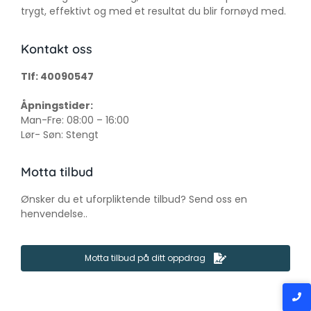
Kontakt oss
Tlf: 40090547
Åpningstider:
Man-Fre: 08:00 – 16:00
Lør- Søn: Stengt
Motta tilbud
Ønsker du et uforpliktende tilbud? Send oss en
henvendelse..
Motta tilbud på ditt oppdrag
© 2023 MalerOppdrag.no | Oslo, Asker & Bærum | By