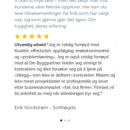
Vi kan si mye selv – men det betyr mer hva
kundene våre faktisk opplever. Her kan du
lese tilbakemeldinger fra folk som har valgt
oss, og som gjerne gjør det igjen. Din
trygghet, deres erfaring.
☆
☆
☆
☆
☆
☆
☆
 til å
Utvendig arbeid “
Jeg er veldig fornøyd med
Oppuss
armt
Kvalitet, effektivitet, oppfølging, imøtekommenhet
gjorde 
ben godt
og «problemløsning». Jeg er også veldig fornøyd
både in
unisere
med at Din Byggpartner holder seg strengt til
rammer!
e
kontrakten, og ikke forsøker seg på å tjene på
etter b
«tillegg» som ikke er definert i kontrakten. Malere og
ikke minst prosjektleder er profesjonelle og lever
Fredric
etter businesskonseptet: «fair, but firme». Firmaet vil
bli anbefalt av meg når anledningen byr seg.
”
Eirik Nordstrøm – Sollihøgda