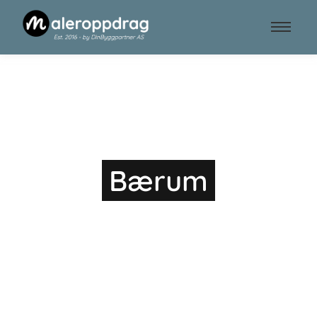
Malerfirma
Bærum
Vi leverer til avtalt tid, med grundig
håndverk og ryddig resultat. Få
reklamasjoner og rask oppfølging gjør at
kundene våre kommer tilbake – år etter år.