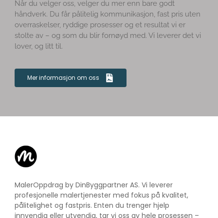
overraskelser, ryddige prosesser og et resultat vi er
stolte av – og som du blir fornøyd med. Vi leverer det vi
lover, og litt til.
Mer informasjon om oss
MalerOppdrag by DinByggpartner AS. Vi leverer
profesjonelle malertjenester med fokus på kvalitet,
pålitelighet og fastpris. Enten du trenger hjelp
innvendig eller utvendig, tar vi oss av hele prosessen –
trygt, effektivt og med et resultat du blir fornøyd med.