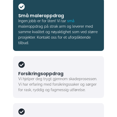
Små maleroppdrag
Ingen jobb er for liten! Vi tar
små
maleroppdrag på strak arm og leverer med
samme kvalitet og nøyaktighet som ved større
prosjekter. Kontakt oss for et uforpliktende
tilbud.
Forsikringsoppdrag
Vi hjelper deg trygt gjennom skadeprosessen.
Vi har erfaring med forsikringssaker og sørger
for rask, ryddig og fagmessig utførelse.
Maling av hus & fasader
Gi fasaden nytt liv med profesjonell