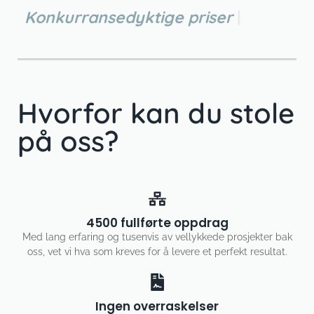
Hvorfor kan du stole
på oss?
4500 fullførte oppdrag
Med lang erfaring og tusenvis av vellykkede prosjekter bak
oss, vet vi hva som kreves for å levere et perfekt resultat.
Ingen overraskelser
Kostnadseffektive løsninger. Vi gir deg faste,
konkurransedyktige priser uten skjulte kostnader.