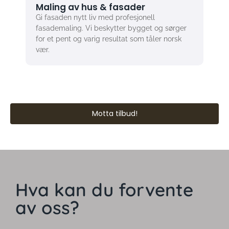
fasademaling. Vi beskytter bygget og sørger
for et pent og varig resultat som tåler norsk
vær.
Motta tilbud!
Hva kan du forvente
av oss?
Når du velger oss, velger du mer enn bare godt
håndverk. Du får pålitelig kommunikasjon, fast pris uten