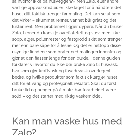
så hvorfor ikke på husveggen?» Men Zalo, eller andre
vanlige oppvaskmidler, er ikke laget for å håndtere det
huset ditt faktisk trenger før maling. Det kan se ut som
det virker – skummet renner, vannet blir grått og det
lukter rent. Men problemet ligger dypere. Når du bruker
Zalo, fjerner du kanskje overflatefett og støv, men ikke
sopp, alger, pollenrester og fastgrodd skitt som trenger
mer enn bare såpe for å løsne. Og det er nettopp disse
usynlige fiendene som bryter ned malingen innenfra og
gjør at den flasser lenge før den burde. I denne guiden
forklarer vi hvorfor du ikke bør bruke Zalo til husvask,
hva som gjør kraftvask og fasadevask overlegent
bedre, og hvilke produkter som faktisk klargjør huset
ditt for et varig og profesjonelt resultat. Skal du først
bruke tid og penger på å male, bør forarbeidet være
solid – og det starter med riktig vaskemiddel.
Kan man vaske hus med
Zalo?