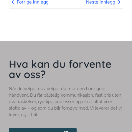
Forrige innlegg
Neste innlegg
Hva kan du forvente
av oss?
Når du velger oss, velger du mer enn bare godt
håndverk. Du får pålitelig kommunikasjon, fast pris uten
overraskelser, ryddige prosesser og et resultat vi er
stolte av – og som du blir fornøyd med. Vi leverer det vi
lover, og litt til.