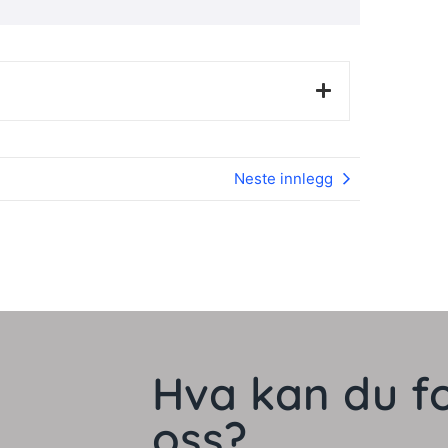
Neste innlegg
Hva kan du f
oss?