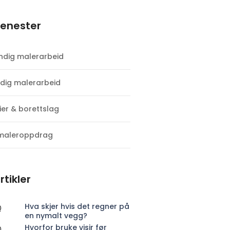
jenester​
ndig malerarbeid
dig malerarbeid
er & borettslag
maleroppdrag
rtikler
Hva skjer hvis det regner på
en nymalt vegg?
Hvorfor bruke visir før