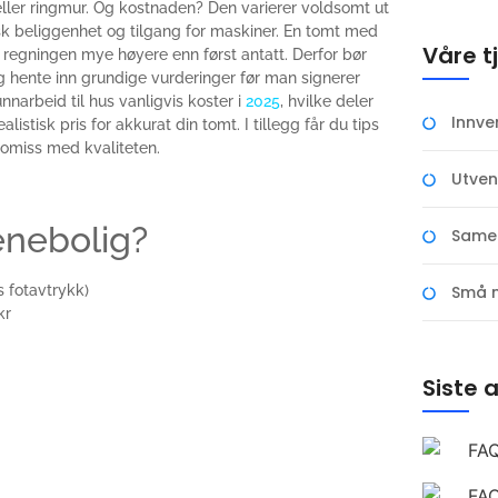
eller ringmur. Og kostnaden? Den varierer voldsomt ut
sk beliggenhet og tilgang for maskiner. En tomt med
Våre t
e regningen mye høyere enn først antatt. Derfor bør
og hente inn grundige vurderinger før man signerer
nnarbeid til hus vanligvis koster i
2025
, hvilke deler
Innve
stisk pris for akkurat din tomt. I tillegg får du tips
omiss med kvaliteten.
Utven
enebolig?
Samei
Små 
 fotavtrykk)
kr
Siste a