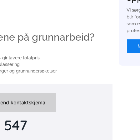
Vi sør
blir 
som er
profes
ene på grunnarbeid?
M
 gir lavere totalpris
lassering
ninger og grunnundersøkelser
end kontaktskjema
 547