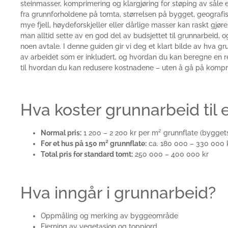
steinmasser, komprimering og klargjøring for støping av såle 
fra grunnforholdene på tomta, størrelsen på bygget, geografi
mye fjell, høydeforskjeller eller dårlige masser kan raskt gjør
man alltid sette av en god del av budsjettet til grunnarbeid, 
noen avtale. I denne guiden gir vi deg et klart bilde av hva gru
av arbeidet som er inkludert, og hvordan du kan beregne en reali
til hvordan du kan redusere kostnadene – uten å gå på kompr
Hva koster grunnarbeid til 
Normal pris:
1 200 – 2 200 kr per m² grunnflate (byggets
For et hus på 150 m² grunnflate:
ca. 180 000 – 330 000 
Total pris for standard tomt:
250 000 – 400 000 kr
Hva inngår i grunnarbeid?
Oppmåling og merking av byggeområde
Fjerning av vegetasjon og toppjord