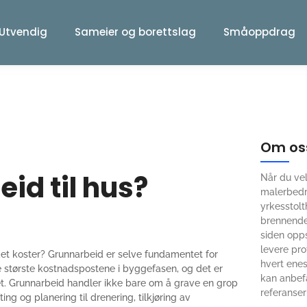
Utvendig
Sameier og borettslag
Småoppdrag
Om oss
id til hus?
Når du vel
malerbedr
yrkesstolt
brennende
siden opps
levere pro
det koster? Grunnarbeid er selve fundamentet for
hvert enes
e største kostnadspostene i byggefasen, og det er
kan anbef
tet. Grunnarbeid handler ikke bare om å grave en grop
referanse
ing og planering til drenering, tilkjøring av