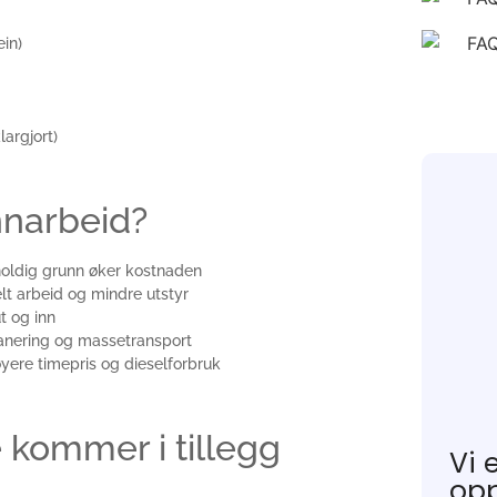
in)
largjort)
nnarbeid?
nnholdig grunn øker kostnaden
t arbeid og mindre utstyr
t og inn
anering og massetransport
yere timepris og dieselforbruk
 kommer i tillegg
Vi 
opp