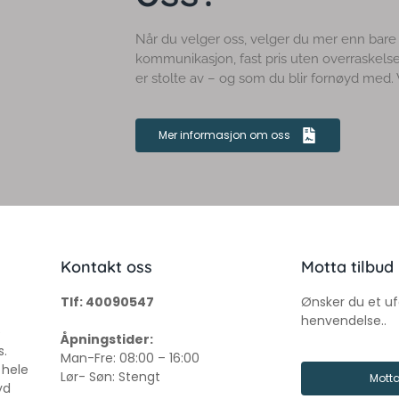
Når du velger oss, velger du mer enn bare 
kommunikasjon, fast pris uten overraskelser
er stolte av – og som du blir fornøyd med. Vi 
Mer informasjon om oss
Kontakt oss
Motta tilbud
Tlf: 40090547
Ønsker du et uf
henvendelse..
e
Åpningstider:
s.
Man-Fre: 08:00 – 16:00
 hele
Lør- Søn: Stengt
Motta
yd