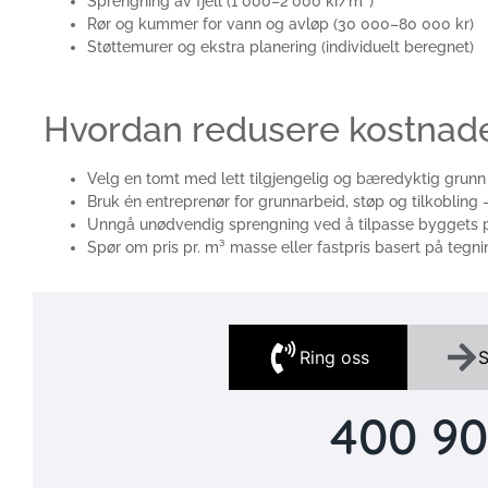
Sprengning av fjell (1 000–2 000 kr/m³)
Rør og kummer for vann og avløp (30 000–80 000 kr)
Støttemurer og ekstra planering (individuelt beregnet)
Hvordan redusere kostnad
Velg en tomt med lett tilgjengelig og bæredyktig grunn
Bruk én entreprenør for grunnarbeid, støp og tilkobling –
Unngå unødvendig sprengning ved å tilpasse byggets p
Spør om pris pr. m³ masse eller fastpris basert på teg
Ring oss
S
400 90