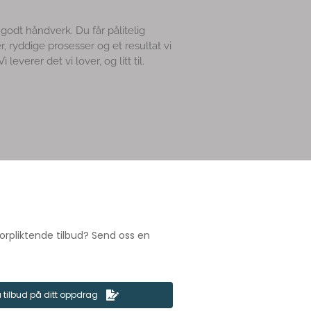
godt håndverk. Du får pålitelig
, ryddige prosesser og et resultat vi
leverer det vi lover, og litt til.
orpliktende tilbud? Send oss en
 tilbud på ditt oppdrag