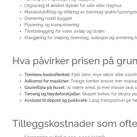
Utgraving til ønsket dybde for såle eller ringmur
Masseutskifting og tilføring av bærelag (pukk/sprengste
Drenering rundt bygget
Planering og komprimering
Tilrettelegging for vann, avløp og strøm
Klargjøring for støping (bærelag, isolasjon og armering k
Hva påvirker prisen på gru
Tomtens beskaffenhet:
Fjell, leire, mye røtter eller va
Adkomst for maskiner:
Trange tomter krever mer manuel
Grunnflate på huset:
Jo større areal, jo mer masse skal u
Terreng og høydeforskjeller:
Skaper behov for ekstra pl
Avstand til deponi og pukkverk:
Lang transportvei gir hø
Tilleggskostnader som ofte